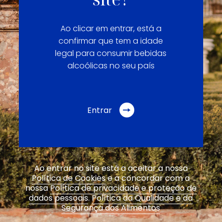
Ao clicar em entrar, está a
confirmar que tem a idade
legal para consumir bebidas
alcoólicas no seu país
Entrar
Ao entrar no site está a aceitar a nossa
Política de Cookies
e a concordar com a
nossa
Política de privacidade e proteção de
dados pessoais
.
Política da Qualidade e da
Segurança dos Alimentos