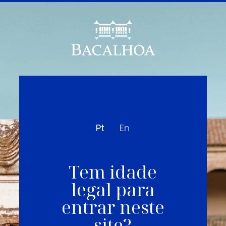
Pt
En
Tem idade
legal para
entrar neste
site?