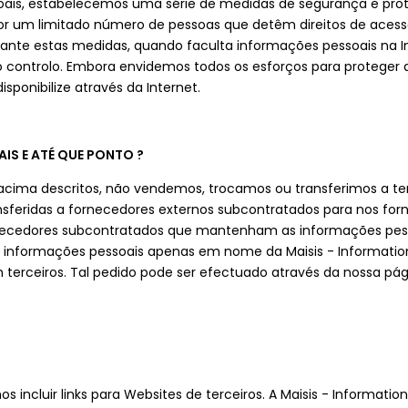
soais, estabelecemos uma série de medidas de segurança e pro
r um limitado número de pessoas que detêm direitos de aces
stante estas medidas, quando faculta informações pessoais na 
so controlo. Embora envidemos todos os esforços para proteger 
ponibilize através da Internet.
IS E ATÉ QUE PONTO ?
acima descritos, não vendemos, trocamos ou transferimos a ter
nsferidas a fornecedores externos subcontratados para nos fo
ornecedores subcontratados que mantenham as informações pesso
informações pessoais apenas em nome da Maisis - Information 
m terceiros. Tal pedido pode ser efectuado através da nossa pá
 incluir links para Websites de terceiros. A Maisis - Informatio