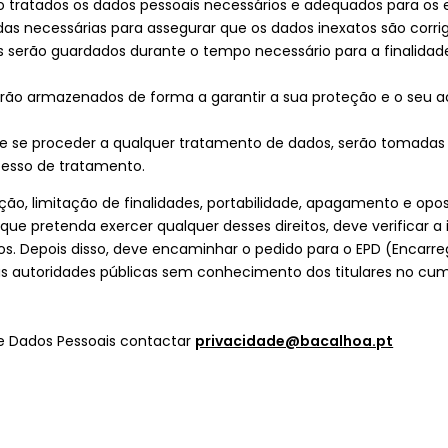
 tratados os dados pessoais necessários e adequados para os e
as necessárias para assegurar que os dados inexatos são corri
 serão guardados durante o tempo necessário para a finalidade
erão armazenados de forma a garantir a sua proteção e o seu a
de se proceder a qualquer tratamento de dados, serão tomadas
 de todo o processo de tratamento.
cação, limitação de finalidades, portabilidade, apagamento e op
que pretenda exercer qualquer desses direitos, deve verificar a
os. Depois disso, deve encaminhar o pedido para o EPD (Encar
autoridades públicas sem conhecimento dos titulares no cumpr
e Dados Pessoais contactar
privacidade@bacalhoa.pt