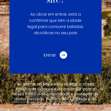
Ao clicar em entrar, está a
confirmar que tem a idade
legal para consumir bebidas
alcoólicas no seu país
Entrar
Ao entrar no site está a aceitar a nossa
Política de Cookies
e a concordar com a
nossa
Política de privacidade e proteção de
dados pessoais
.
Política da Qualidade e da
Segurança dos Alimentos