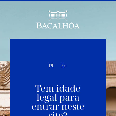
Pt
En
Tem idade
legal para
entrar neste
site?