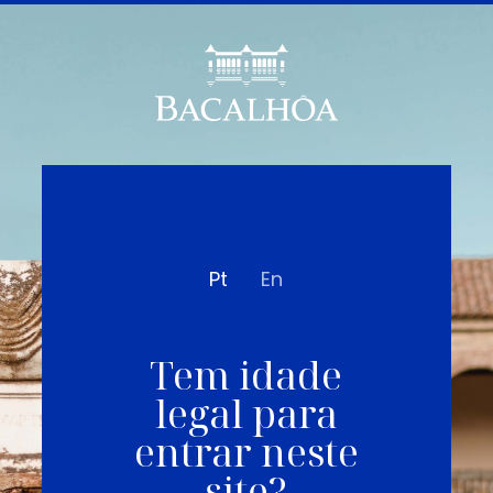
Pt
En
Tem idade
legal para
entrar neste
site?