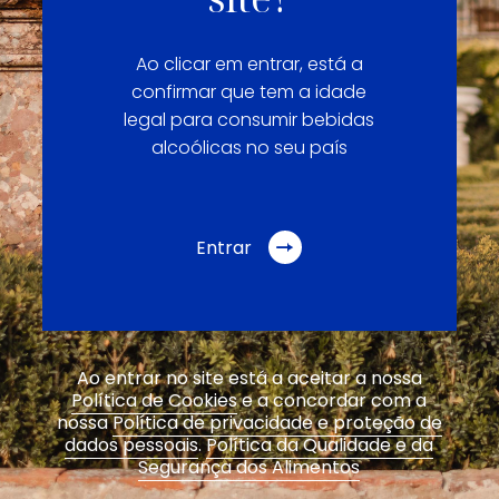
Ao clicar em entrar, está a
confirmar que tem a idade
legal para consumir bebidas
alcoólicas no seu país
Entrar
Ao entrar no site está a aceitar a nossa
Política de Cookies
e a concordar com a
nossa
Política de privacidade e proteção de
dados pessoais
.
Política da Qualidade e da
Segurança dos Alimentos