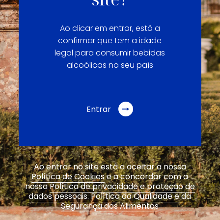
Ao clicar em entrar, está a
confirmar que tem a idade
legal para consumir bebidas
alcoólicas no seu país
Entrar
Ao entrar no site está a aceitar a nossa
Política de Cookies
e a concordar com a
nossa
Política de privacidade e proteção de
dados pessoais
.
Política da Qualidade e da
Segurança dos Alimentos