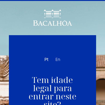
Pt
En
Tem idade
legal para
entrar neste
site?