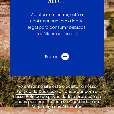
Ao clicar em entrar, está a
confirmar que tem a idade
legal para consumir bebidas
alcoólicas no seu país
Entrar
Ao entrar no site está a aceitar a nossa
Política de Cookies
e a concordar com a
nossa
Política de privacidade e proteção de
dados pessoais
.
Política da Qualidade e da
Segurança dos Alimentos