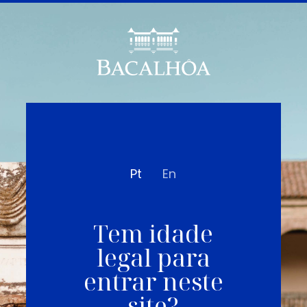
Pt
En
Tem idade
legal para
entrar neste
site?