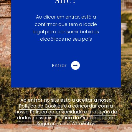
Ao clicar em entrar, está a
confirmar que tem a idade
legal para consumir bebidas
alcoólicas no seu país
Entrar
Ao entrar no site está a aceitar a nossa
Política de Cookies
e a concordar com a
nossa
Política de privacidade e proteção de
dados pessoais
.
Política da Qualidade e da
Segurança dos Alimentos