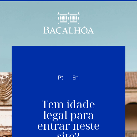
Pt
En
Tem idade
legal para
entrar neste
site?