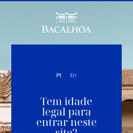
Pt
En
Tem idade
legal para
entrar neste
site?