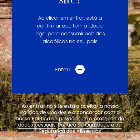
Ao clicar em entrar, está a
confirmar que tem a idade
legal para consumir bebidas
alcoólicas no seu país
Entrar
Ao entrar no site está a aceitar a nossa
Política de Cookies
e a concordar com a
nossa
Política de privacidade e proteção de
dados pessoais
.
Política da Qualidade e da
Segurança dos Alimentos