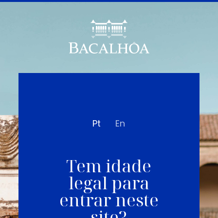
Pt
En
Tem idade
legal para
entrar neste
site?