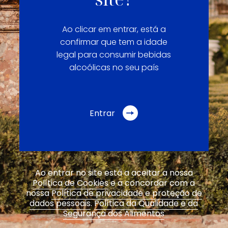
Ao clicar em entrar, está a
confirmar que tem a idade
legal para consumir bebidas
alcoólicas no seu país
Entrar
Ao entrar no site está a aceitar a nossa
Política de Cookies
e a concordar com a
nossa
Política de privacidade e proteção de
dados pessoais
.
Política da Qualidade e da
Segurança dos Alimentos