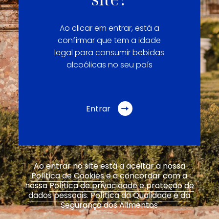
Ao clicar em entrar, está a
confirmar que tem a idade
legal para consumir bebidas
alcoólicas no seu país
Entrar
Ao entrar no site está a aceitar a nossa
Política de Cookies
e a concordar com a
nossa
Política de privacidade e proteção de
dados pessoais
.
Política da Qualidade e da
Segurança dos Alimentos