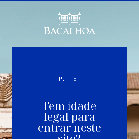
Pt
En
Tem idade
legal para
entrar neste
site?