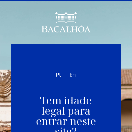
Pt
En
Tem idade
legal para
entrar neste
site?