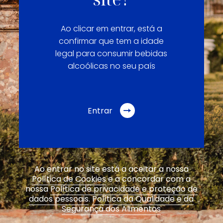
Ao clicar em entrar, está a
confirmar que tem a idade
legal para consumir bebidas
alcoólicas no seu país
Entrar
Ao entrar no site está a aceitar a nossa
Política de Cookies
e a concordar com a
nossa
Política de privacidade e proteção de
dados pessoais
.
Política da Qualidade e da
Segurança dos Alimentos