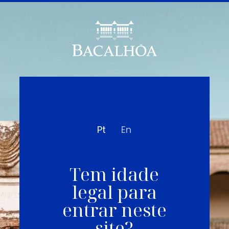
Pt
En
Tem idade
legal para
entrar neste
site?